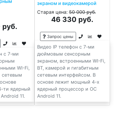
орным
экраном и видеокамерой
Старая цена:
50 000 руб.
46 330 руб.
 руб.
Запрос цены
Видео IP телефон с 7-ми
н с 7-ми
дюймовым сенсорным
орным
экраном, встроенными WI-Fi,
нными WI-Fi,
BT, камерой и гигабитным
м сетевым
сетевым интерфейсом. В
 основе
основе лежит мощный 4-х
6-ти ядерный
ядерный процессор и ОС
Android 11.
Android 11.