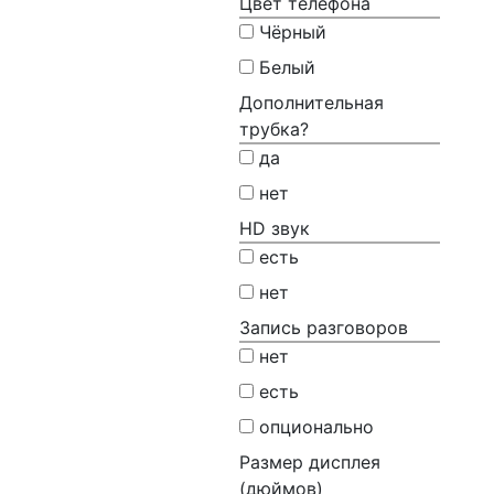
Цвет телефона
Чёрный
Белый
Дополнительная
трубка?
да
нет
HD звук
есть
нет
Запись разговоров
нет
есть
опционально
Размер дисплея
(дюймов)