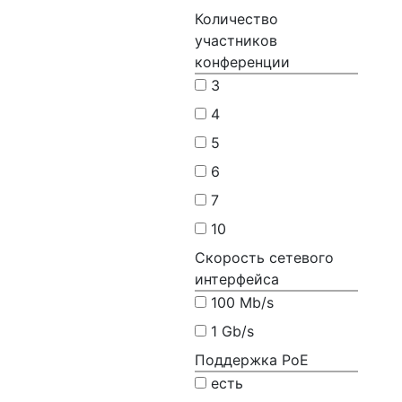
Количество
участников
конференции
3
4
5
6
7
10
Скорость сетевого
интерфейса
100 Mb/s
1 Gb/s
Поддержка PoE
есть