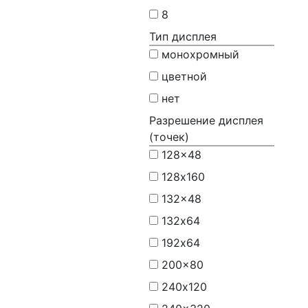
8
Тип дисплея
монохромный
цветной
нет
Разрешение дисплея
(точек)
128x48
128х160
132x48
132х64
192х64
200x80
240х120