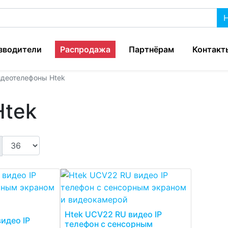
зводители
Распродажа
Партнёрам
Контакт
деотелефоны Htek
Htek
Htek UCV22 RU видео IP
идео IP
телефон с сенсорным