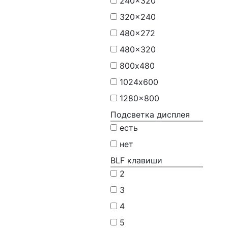
240x320
320x240
480x272
480x320
800х480
1024х600
1280x800
Подсветка дисплея
есть
нет
BLF клавиши
2
3
4
5