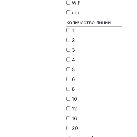
WiFi
нет
Количество линий
1
2
3
4
5
6
8
10
12
16
20