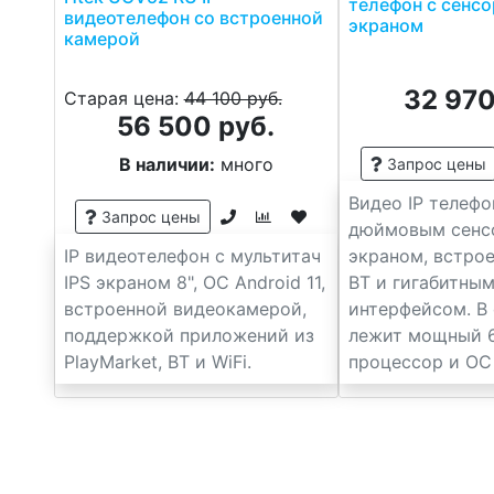
телефон с сенс
видеотелефон со встроенной
экраном
камерой
32 970
Старая цена:
44 100 руб.
56 500 руб.
В наличии:
много
Запрос цены
Видео IP телефо
Запрос цены
дюймовым сенс
IP видеотелефон с мультитач
экраном, встрое
IPS экраном 8", ОС Android 11,
BT и гигабитны
встроенной видеокамерой,
интерфейсом. В
поддержкой приложений из
лежит мощный 
PlayMarket, BT и WiFi.
процессор и ОС 